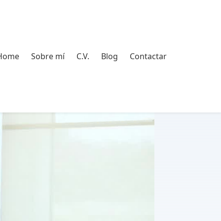
ome
Sobre mí
C.V.
Blog
Contactar